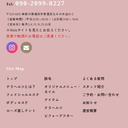
090-2099-0227
Tel:
〒225-0026 神奈川県横浜市青葉区もみの木台20-2
《営業時間》(平日)9:00～20:00 / (土日祝)9:00～18:00
《定休日》毎月5,6,15,16,25,26日
※Webサイトを見たとお伝えください。
営業や勧誘のお電話はご遠慮ください。
Site Map
トップ
脱毛
よくある質問
テラヘルツとは？
オリジナルメニュー・
スタッフ紹介
ネイル
フェイシャルエステ
ご予約・お問い合わせ
アイテム
ボディエステ
お知らせ
テラヘルツ
ローズ蒸しテント
運営概要
ビフォーアフター