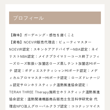
プロフィール
【趣味】ガーデニング・感性を磨くこと
【資格】NOEVIR販売代理店：ビューティマスター
NOEVIR認定：スキンケアアドバイザーNBA認定：ネイ
リストNBA認定：メイクプライマリーコース終了ソフィ
ーズローズ取扱い加盟店ローズ蒸しテント加盟店MIボー
テ 認定：ボディエステティシャンMIボーテ認定：メデ
ィカルアロママスターMIボーテ認定：ローズドレナージ
ュ認定サロンホリスティック温熱推進協会認定：
TERAH THREE Therapy施術士ホリスティック温熱推進
協会認定：温熱関連機器商品販売士生活科学研究会 代
理店NPO法人グローバルクラブ認定：ココナッツマイス